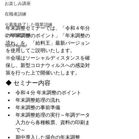
お楽しみ講座
在職者訓練
※募集終了した職業訓練
年末調整セミナーでは、「令和４年分
公共職業訓練
の年末調整のポイント」「年末調整の
流れ」を、「給料王」最新バージョン
TechHigher
を使用してご説明いたします。
※会場はソーシャルディスタンスを確
保し、新型コロナウィルスへの感染対
策を行った上で開催いたします。
◆ セミナー内容
令和４分 年末調整のポイント
年末調整処理の流れ
年末調整の事前準備
年末調整処理の実行～年調データ
入力から各種帳票、資料の印刷ま
で～
期中導入した場合の年末調整