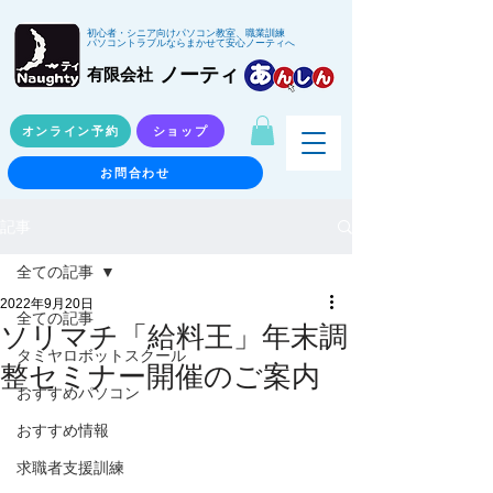
初心者・シニア向けパソコン教室、職業訓練
パソコントラブルならまかせて安心ノーティへ
ノーティ
有限会社
オンライン予約
ショップ
お問合わせ
記事
全ての記事
2022年9月20日
全ての記事
ソリマチ「給料王」年末調
タミヤロボットスクール
整セミナー開催のご案内
おすすめパソコン
おすすめ情報
求職者支援訓練