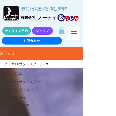
初心者・シニア向けパソコン教室、職業訓練
パソコントラブルならまかせて安心ノーティへ
ノーティ
有限会社
オンライン予約
ショップ
お問合わせ
お知らせ
タミヤロボットスクール
全ての記事
タミヤロボットスクール
おすすめパソコン
おすすめ情報
求職者支援訓練
お楽しみ講座