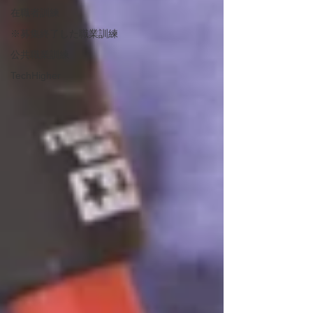
在職者訓練
※募集終了した職業訓練
公共職業訓練
TechHigher