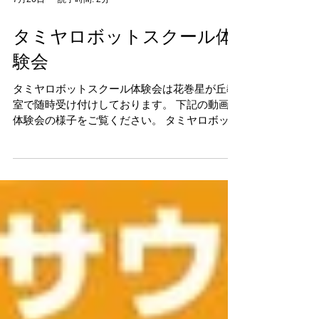
7月26日
読了時間: 2分
タミヤロボットスクール体
験会
タミヤロボットスクール体験会は花巻星が丘教
室で随時受け付けしております。 下記の動画で
体験会の様子をご覧ください。 タミヤロボット
スクール体験会のご紹介 AIが宿題も仕事も代行
してくれる今、子供達は「自ら深く考える機
会」を失いかけています。デジタル教育の先進
国スウェーデンが、学力低下を懸念して「紙の
教科書」へ回帰している事実は、私達への警告
かもしれません。ただデジタルツールを使える
だけでは、これからの時代を生き抜くことはで
きないのです。 タミヤロボットスクールが教え
るのは、単なる「ロボットの作り方・動かし
方」ではありません。 私達は、本物のパーツと
工具を使い、あえて「思い通りにいかない」現