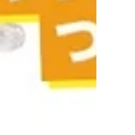
実のモノを相手にする経験を大切にします。
「なぜ？」と問い、何度も手を動かす試行錯誤
（トライ＆エラー）の繰り返し。 このプロセス
こそが、子供の思考力を研ぎ澄まし、最後まで
やり抜く強い心を育てます。 失敗を乗り越えた
先にある、本物の達成感。 そこで培われる自己
肯定感こそが、未来を切り拓く「生きる力」そ
のものです。 ロボット作りという「夢中になれ
る経験」を通して、子