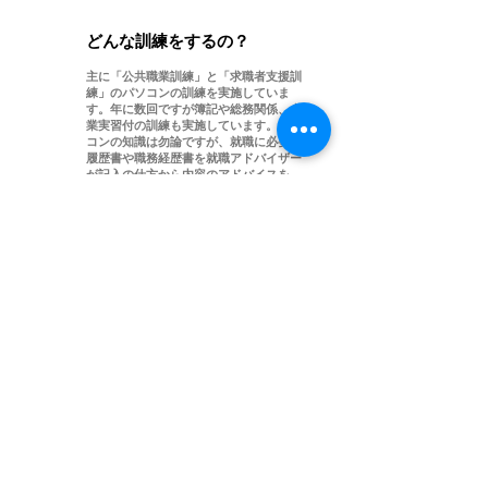
​Q
​どんな訓練をするの？
主に「公共職業訓練」と「求職者支援訓
​A
練」のパソコンの訓練を実施していま
す。年に数回ですが簿記や総務関係、企
業実習付の訓練も実施しています。パソ
コンの知識は勿論ですが、就職に必要な
履歴書や職務経歴書を就職アドバイザー
が記入の仕方から内容のアドバイスを
し、おひとりおひとりに合った「いい就
職」につながるように講師一同お手伝い
をさせていただきます。また、訓練を受
講しなければすることがない「模擬面
接」・「職場見学」・「職業人講話」・
「ノーティ独自の就職セミナー」も経験
ができます。
​Q
訓練を受けるには費用ってど
れくらいかかるの？
​A
受講料は無料です。但し、授業で使用す
るテキスト代・資格試験受験料・駐車料