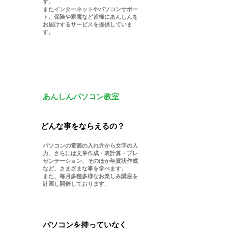
す。
またインターネットやパソコンサポー
ト、保険や家電など皆様にあんしんを
お届けするサービスを提供していま
す。
​あんしんパソコン教室
​Q
どんな事をならえるの？​
​A
パソコンの電源の入れ方から文字の入
力、さらには文章作成・表計算・プレ
ゼンテーション、そのほか年賀状作成
など、さまざまな事を学べます。
また、毎月多種多様なお楽しみ講座を
計画し開催しております。
​Q
パソコンを持っていなく