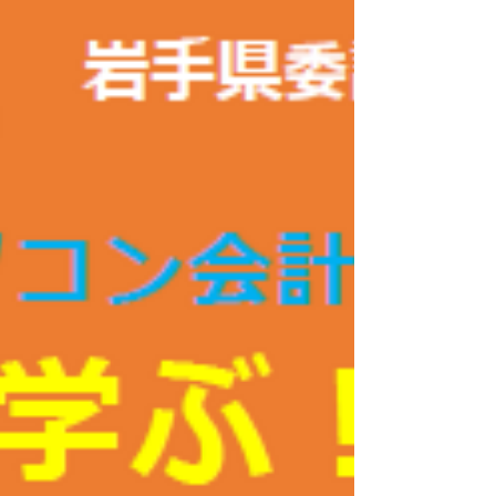
会を開催します。 訓練中に勉強すること、訓練
生活･施設のこと、試験のこと、 修了生の声紹
介など 、疑問・質問にお答えします。 【会
場】 ノーティ盛岡本宮校 【開催日】 ①7 月23
日（木）14:00～15:30 ②7 月29 日（水）10:00
～11:30 ③8 月3 日（月）10:00～11:30 ④8 月20
日（木）10:00～11:30 説明参加希望の方は 【説
明会前日の17:00までに】訓練実施施設までお
申込下さい 。 電話番号019-681-6397 説明会申
込フォームはこちら