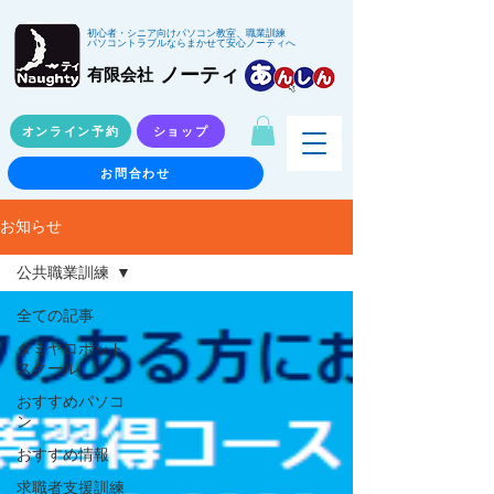
初心者・シニア向けパソコン教室、職業訓練
パソコントラブルならまかせて安心ノーティへ
ノーティ
有限会社
オンライン予約
ショップ
お問合わせ
お知らせ
公共職業訓練
全ての記事
タミヤロボット
スクール
おすすめパソコ
ン
おすすめ情報
求職者支援訓練