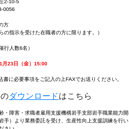
-10-5
-0056
の方
らの指示を受けた在職者の方に限ります。）
少催行人数6名）
年1月23日（金）15:00
申込書に必要事項をご記入の上FAXでお送りください。
書の
ダウンロード
はこちら
齢・障害・求職者雇用支援機構岩手支部岩手職業能力開
岩手）より業務委託を受け、生産性向上支援訓練を行い
ださい。