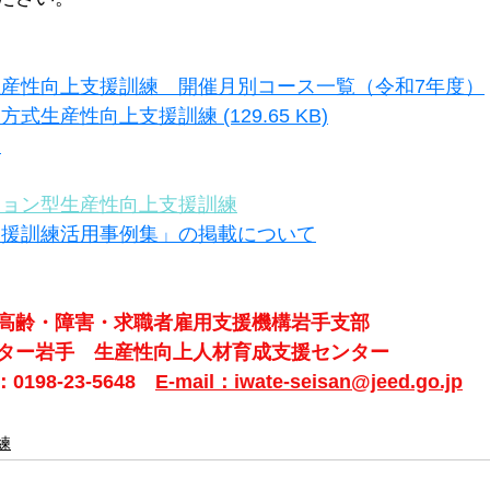
産性向上支援訓練　開催月別コース一覧（令和7年度）
式生産性向上支援訓練 (129.65 KB)
問
ション型生産性向上支援訓練
支援訓練活用事例集」の掲載について
高齢・障害・求職者雇用支援機構岩手支部
ター岩手　生産性向上人材育成支援センター
198-23-5648　
E-mail：iwate-seisan@jeed.go.jp
練