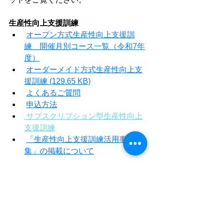
生産性向上支援訓練
オープン方式生産性向上支援訓
練　開催月別コース一覧（令和7年
度）
オーダーメイド方式生産性向上支
援訓練 (129.65 KB)
よくあるご質問
申込方法
サブスクリプション型生産性向上
支援訓練
「生産性向上支援訓練活用事例
集」の掲載について
主催：独立行政法人高齢・障害・求職
者雇用支援機構岩手支部
　　　ポリテクセンター岩手　生産性