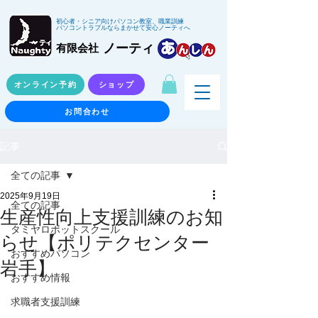
初心者・シニア向けパソコン教室、職業訓練
パソコントラブルならまかせて安心ノーティへ
ノーティ
有限会社
オンライン予約
ショップ
お問合わせ
記事
全ての記事
2025年9月19日
全ての記事
生産性向上支援訓練のお知
タミヤロボットスクール
らせ【ポリテクセンター
おすすめパソコン
岩手】
おすすめ情報
求職者支援訓練