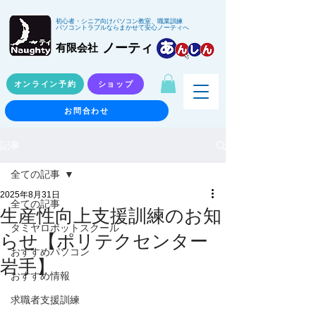
初心者・シニア向けパソコン教室、職業訓練
パソコントラブルならまかせて安心ノーティへ
ノーティ
有限会社
オンライン予約
ショップ
お問合わせ
記事
全ての記事
2025年8月31日
全ての記事
生産性向上支援訓練のお知
タミヤロボットスクール
らせ【ポリテクセンター
おすすめパソコン
岩手】
おすすめ情報
求職者支援訓練