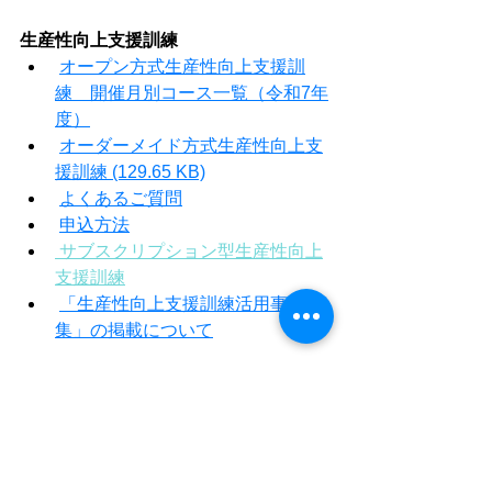
生産性向上支援訓練
オープン方式生産性向上支援訓
練　開催月別コース一覧（令和7年
度）
オーダーメイド方式生産性向上支
援訓練 (129.65 KB)
よくあるご質問
申込方法
サブスクリプション型生産性向上
支援訓練
「生産性向上支援訓練活用事例
集」の掲載について
主催：独立行政法人高齢・障害・求職
者雇用支援機構岩手支部
　　　ポリテクセンター岩手　生産性
向上人材育成支援センター