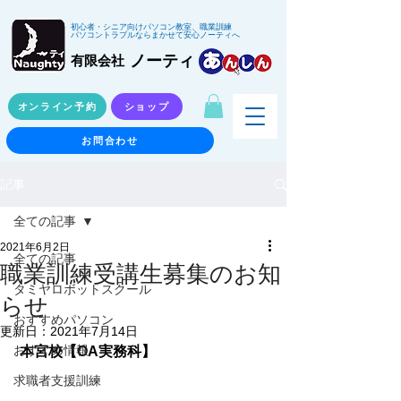
初心者・シニア向けパソコン教室、職業訓練
パソコントラブルならまかせて安心ノーティへ
ノーティ
有限会社
オンライン予約
ショップ
お問合わせ
記事
全ての記事
2021年6月2日
全ての記事
職業訓練受講生募集のお知
タミヤロボットスクール
らせ
おすすめパソコン
更新日：
2021年7月14日
おすすめ情報
本宮校【OA実務科】
求職者支援訓練