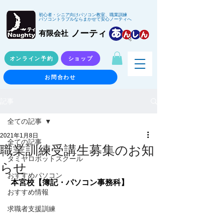
初心者・シニア向けパソコン教室、職業訓練
パソコントラブルならまかせて安心ノーティへ
ノーティ
有限会社
オンライン予約
ショップ
お問合わせ
記事
全ての記事
2021年1月8日
全ての記事
職業訓練受講生募集のお知
タミヤロボットスクール
らせ
おすすめパソコン
本宮校【簿記・パソコン事務科】
おすすめ情報
求職者支援訓練