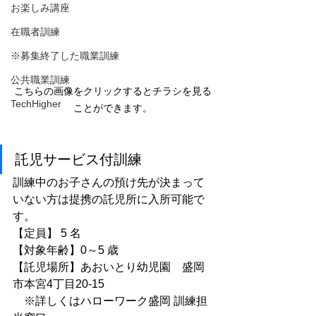
お楽しみ講座
在職者訓練
※募集終了した職業訓練
公共職業訓練
こちらの画像をクリックするとチラシを見る
TechHigher
ことができます。
託児サービス付訓練
訓練中のお子さんの預け先が決まって
いない方は提携の託児所に入所可能で
す。
【定員】 5 名
【対象年齢】0～5 歳
【託児場所】あおいとり幼児園　盛岡
市本宮4丁目20-15
　※詳しくはハローワーク盛岡 訓練担