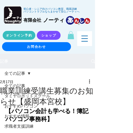
初心者・シニア向けパソコン教室、職業訓練
パソコントラブルならまかせて安心ノーティへ
ノーティ
有限会社
オンライン予約
ショップ
お問合わせ
記事
全ての記事
2月17日
全ての記事
職業訓練受講生募集のお知
タミヤロボットスクール
らせ【盛岡本宮校】
おすすめパソコン
【パソコン会計も学べる！簿記
おすすめ情報
パソコン事務科】
求職者支援訓練