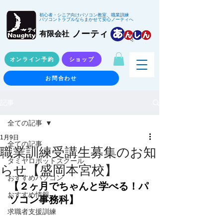
初心者・シニア向けパソコン教室、職業訓練
パソコントラブルならまかせて安心ノーティへ
ノーティ
有限会社
オンライン予約
ショップ
お問合わせ
記事
全ての記事
1月9日
全ての記事
職業訓練受講生募集のお知
タミヤロボットスクール
らせ【盛岡本宮校】
おすすめパソコン
【２ヶ月でちゃんと学べる！パ
おすすめ情報
ソコン事務科】
求職者支援訓練