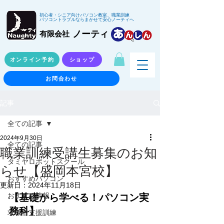
初心者・シニア向けパソコン教室、職業訓練
パソコントラブルならまかせて安心ノーティへ
ノーティ
有限会社
オンライン予約
ショップ
お問合わせ
記事
全ての記事
2024年9月30日
全ての記事
職業訓練受講生募集のお知
タミヤロボットスクール
らせ【盛岡本宮校】
おすすめパソコン
更新日：
2024年11月18日
【基礎から学べる！パソコン実
おすすめ情報
務科】
求職者支援訓練