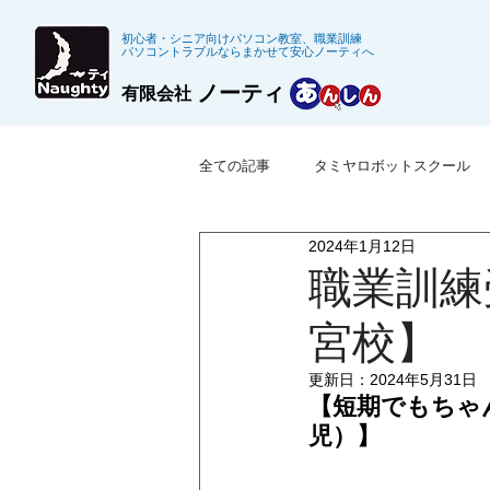
初心者・シニア向けパソコン教室、職業訓練
パソコントラブルならまかせて安心ノーティへ
ノーティ
有限会社
全ての記事
タミヤロボットスクール
2024年1月12日
※募集終了した職業訓練
公共職
職業訓練
宮校】
更新日：
2024年5月31日
【短期でもちゃ
児）】