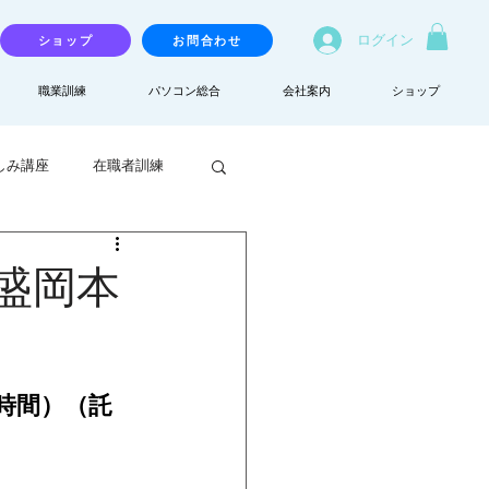
ログイン
ショップ
お問合わせ
職業訓練
パソコン総合
会社案内
ショップ
しみ講座
在職者訓練
盛岡本
時間）（託