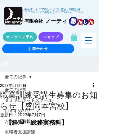
初心者・シニア向けパソコン教室、職業訓練
パソコントラブルならまかせて安心ノーティへ
ノーティ
有限会社
オンライン予約
ショップ
お問合わせ
記事
全ての記事
2023年5月29日
全ての記事
職業訓練受講生募集のお知
タミヤロボットスクール
らせ【盛岡本宮校】
おすすめパソコン
更新日：
2023年7月7日
【経理・総務実務科】
おすすめ情報
求職者支援訓練