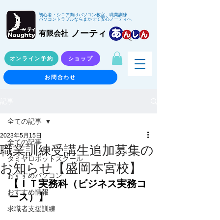
初心者・シニア向けパソコン教室、職業訓練
パソコントラブルならまかせて安心ノーティへ
ノーティ
有限会社
オンライン予約
ショップ
お問合わせ
記事
全ての記事
2023年5月15日
全ての記事
職業訓練受講生追加募集の
タミヤロボットスクール
お知らせ【盛岡本宮校】
おすすめパソコン
【ＩＴ実務科（ビジネス実務コ
おすすめ情報
ース）】
求職者支援訓練