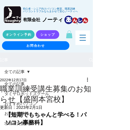
初心者・シニア向けパソコン教室、職業訓練
パソコントラブルならまかせて安心ノーティへ
ノーティ
有限会社
オンライン予約
ショップ
お問合わせ
記事
全ての記事
2022年12月17日
全ての記事
職業訓練受講生募集のお知
タミヤロボットスクール
らせ【盛岡本宮校】
おすすめパソコン
更新日：
2023年2月1日
【短期でもちゃんと学べる！パ
おすすめ情報
ソコン事務科】
求職者支援訓練