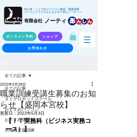
初心者・シニア向けパソコン教室、職業訓練
パソコントラブルならまかせて安心ノーティへ
ノーティ
有限会社
オンライン予約
ショップ
お問合わせ
記事
全ての記事
2022年3月28日
全ての記事
職業訓練受講生募集のお知
タミヤロボットスクール
らせ【盛岡本宮校】
おすすめパソコン
更新日：
2022年5月3日
【ＩＴ実務科（ビジネス実務コ
おすすめ情報
ース）】
求職者支援訓練