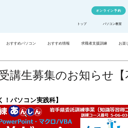
オンライン予約
トップ
パソコン教室
おすすめパソコン
おすすめ情報
求職者支援訓練
お楽
業訓練
TechHigher
受講生募集のお知らせ【
く！パソコン実践科】