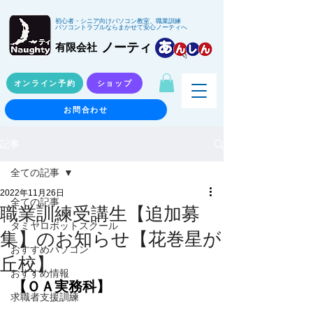
初心者・シニア向けパソコン教室、職業訓練
パソコントラブルならまかせて安心ノーティへ
ノーティ
有限会社
オンライン予約
ショップ
お問合わせ
記事
全ての記事
2022年11月26日
全ての記事
職業訓練受講生【追加募
タミヤロボットスクール
集】のお知らせ【花巻星が
おすすめパソコン
丘校】
おすすめ情報
【ＯＡ実務科】
求職者支援訓練