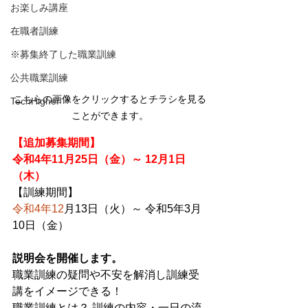
お楽しみ講座
在職者訓練
※募集終了した職業訓練
公共職業訓練
こちらの画像をクリックするとチラシを見る
TechHigher
ことができます。
【追加募集期間】
令和4年11
月25日（金）～ 12月1日
（木）
【訓練期間】
令和4年12
月13日（火）～ 令和5年3月
10日（金）
説明会を開催します。
職業訓練の疑問や不安を解消し訓練受
講をイメージできる！
職業訓練とは？ 訓練の内容・一日の流