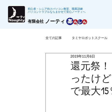
初心者・シニア向けパソコン教室、職業訓練
パソコントラブルならまかせて安心ノーティへ
ノーティ
有限会社
全ての記事
タミヤロボットスクール
2019年11月6日
※募集終了した職業訓練
公共職
還元祭！
ったけど
で最大1