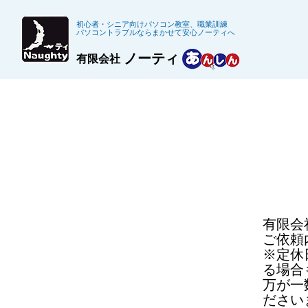
初心者・シニア向けパソコン教室、職業訓練
パソコントラブルならまかせて安心ノーティへ
ノーティ
有限会社
​有限
ご依頼
※定休
る場合
​万が
ださい