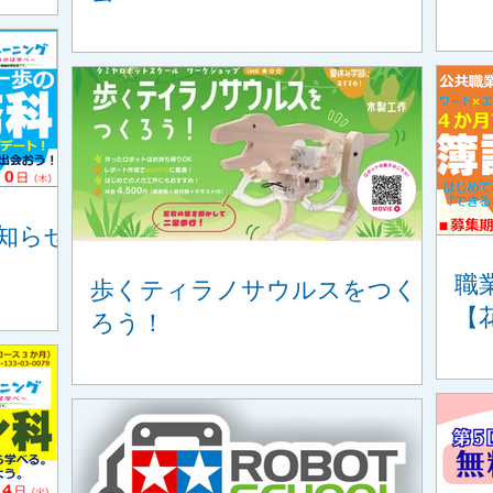
知らせ
職
歩くティラノサウルスをつく
【
ろう！