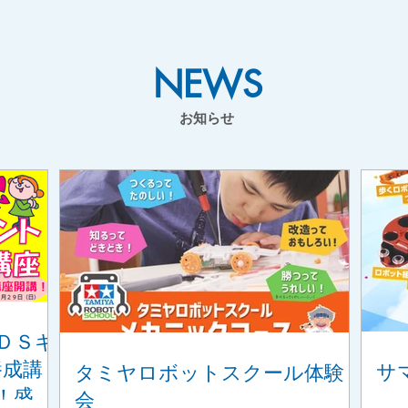
NEWS
お知らせ
ＤＳキ
養成講
サ
タミヤロボットスクール体験
！盛岡
会