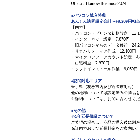
Office：Home＆Business2024
●パソコン購入特典
あんしん訪問設定合計〜68,209円相当
【内容】
・パソコン・プリンタ初期設定　12,1
・インターネット設定　7,870円
・旧パソコンからのデータ移行　24,2
・リカバリメディア作成　12,100円
・マイクロソフトアカウント設定　4,8
・出張料金　7,870円
・ソフトインストール作業　6,050円
●訪問対応エリア
岩手県（花巻市内及び近隣市町村）
他の地域については設定済みの商品を
※詳細については、お問い合わせくだ
●その他
※5年延長保証について
ご希望の場合は、商品ご購入後に別途
保証内容および延長料金をご案内いた