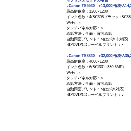
※プリンタセットの場合
○Canon TS5530　+13,000円(税込14,
最高解像度：1200×1200
インク色数：4(BC395ブラック+BC38
Wi-Fi：○
タッチパネル対応：×
給紙方法：全面・背面給紙
自動両面プリント：○(はがき非対応)
BD/DVD/CDレーベルプリント：×
○Canon TS8830　+32,000円(税込35,
最高解像度：4800×1200
インク色数：6(BCI331+330 6MP)
Wi-Fi：○
タッチパネル対応：○
給紙方法：全面・背面給紙
自動両面プリント：○(はがき対応)
BD/DVD/CDレーベルプリント：○
トップ