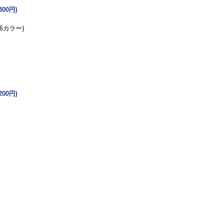
300円)
6カラー)
200円)
パソコン教室
職業訓練
パソコン総合
会社案内
ショ