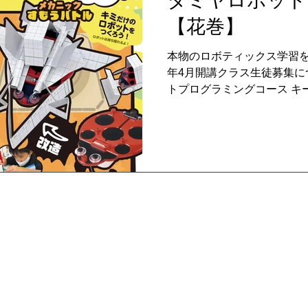
タミヤロボット
【花巻】
本物のロボティックス学習をす
年4月開講クラス生徒募集に
トプログラミングコース キ
しロボットを動かします。 
レンジ！ ※ロボットプログ
費無料 ■メカニックコース
ます。その後対戦！ 組み立
す。 ※メカニックコースは体
円 こちらをクリックすると
体験会開催日時のご確認・お
ミヤロボットスクール公式サ
パソコン教室
職業訓練
パソコン総合
会社案内
ショ
※体験会は各コース各回定員
プライバシーポリシー
勧誘方針
特定商取引法に基づく表記
copyright © 2024 有限会社ノーティAll rights reserved