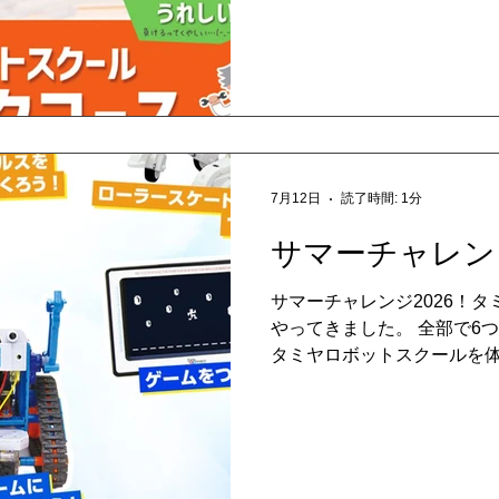
国スウェーデンが、学力低
へ回帰している事実は、私
ただデジタルツールを使え
を生き抜くことはできないの
ールが教えるのは、単なる
方」ではありません。 私達
い、あえて「思い通りにい
7月12日
読了時間: 1分
する経験を大切にします。 
を動かす試行錯誤（トライ＆
サマーチャレンジ
プロセスこそが、子供の思
やり抜く強い心を育てます。
サマーチャレンジ2026！
る、本物の達成感。 そこで
やってきました。 全部で6
未来を切り拓く「生きる力」
タミヤロボットスクールを体
りという「夢中になれる経
ーチャレンジ2026 ワーク
認、お申し込み・お問い合わ
ル公式サイトの教室情報で