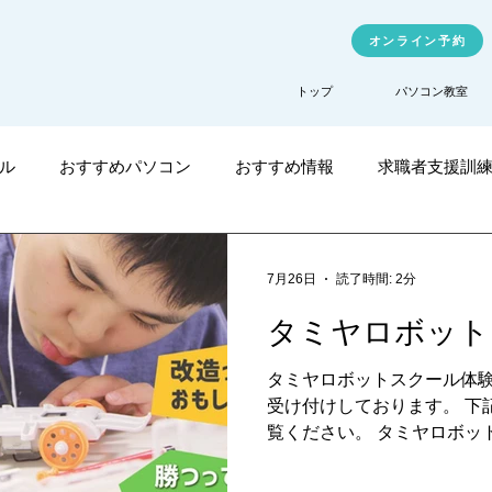
オンライン予約
トップ
パソコン教室
ル
おすすめパソコン
おすすめ情報
求職者支援訓
職業訓練
公共職業訓練
TechHigher
7月26日
読了時間: 2分
タミヤロボット
タミヤロボットスクール体
受け付けしております。 下
覧ください。 タミヤロボット
が宿題も仕事も代行してく
考える機会」を失いかけて