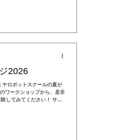
下を懸念して「紙の教科書」
達への警告かもしれません。
るだけでは、これからの時代
です。 タミヤロボットスク
「ロボットの作り方・動かし
は、本物のパーツと工具を使
かない」現実のモノを相手に
「なぜ？」と問い、何度も手
エラー）の繰り返し。 この
2026
考力を研ぎ澄まし、最後まで
 失敗を乗り越えた先にあ
タミヤロボットスクールの夏が
培われる自己肯定感こそが、
つのワークショップから、是非
そのものです。 ロボット作
験してみてください！ サマ
験」を通して、子
ショップの詳細、開催日時の確
せは タミヤロボットスクー
ご確認ください。