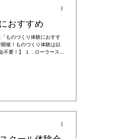
におすすめ
は「ものづくり体験におすす
時開催！ものづくり体験は以
会不要！】 １．ローラースケ
el★★ ２．歩くロボットをつ
３．短期プログラミング入門コー
ル公式サイトで開催日の確認・
た、ご希望の日時等もお気軽