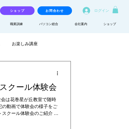
ログイン
ショップ
お問合わせ
職業訓練
パソコン総合
会社案内
ショップ
練
お楽しみ講座
スクール体験会
験会は花巻星が丘教室で随時
記の動画で体験会の様子をご
スクール体験会のご紹介 AI
れる今、子供達は「自ら深く
います。デジタル教育の先進