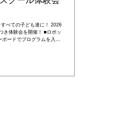
スクール体験会
べての子ども達に！ 2026
つき体験会を開催！ ■ロボッ
ーボードでプログラムを入力
その後ロボットゲームにチャ
ラミングコースは体験会参加
 ロボットを組み立てて動かし
てたロボットは持ち帰れま
験会参加費（教材費）1,000
ポスター全体が表示されます
申し込み・お問合わせは タ
イト よりお願いいたします
ップ
4名